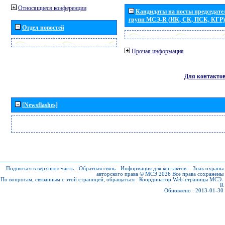
Относящиеся конференции
Кандидаты на посты председател
групп МСЭ-R (ИК, СК, ПСК, КГР)
Отдел новостей
Прочая информация
Для контакто
[Newsflashes]
Подняться в верхнюю часть
-
Обратная связь
-
Информация для контактов
-
Знак охраны
авторского права © МСЭ 2026
Все права сохранены
По вопросам, связанным с этой страницей, обращаться :
Координатор Web-страницы МСЭ-
R
Обновлено : 2013-01-30