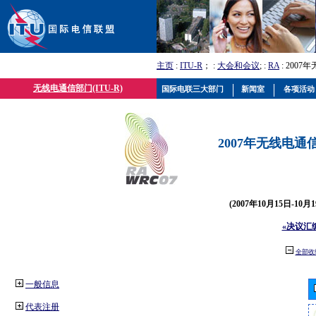
主页
:
ITU-R
； :
大会和会议
; :
RA
: 2007
无线电通信部门(ITU-R)
国际电联三大部门
新闻室
各项活动
2007年无线电通信
(2007年10月15日-10
«决议汇
全部收
一般信息
代表注册