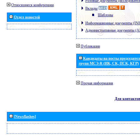
Розовые документы (исследовател
Относящиеся конференции
Вклады
Шаблоны
Отдел новостей
Информационные документы (IN
Административные документы (
Публикации
Кандидаты на посты председател
групп МСЭ-R (ИК, СК, ПСК, КГР)
Прочая информация
Для контакто
[Newsflashes]