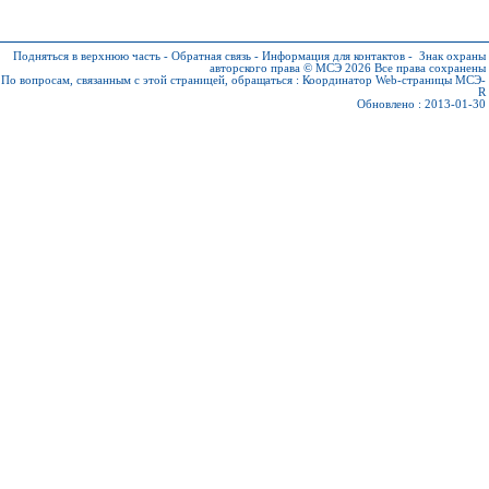
Подняться в верхнюю часть
-
Обратная связь
-
Информация для контактов
-
Знак охраны
авторского права © МСЭ 2026
Все права сохранены
По вопросам, связанным с этой страницей, обращаться :
Координатор Web-страницы МСЭ-
R
Обновлено : 2013-01-30