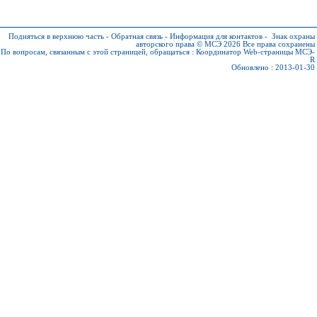
Подняться в верхнюю часть
-
Обратная связь
-
Информация для контактов
-
Знак охраны
авторского права © МСЭ 2026
Все права сохранены
По вопросам, связанным с этой страницей, обращаться :
Координатор Web-страницы МСЭ-
R
Обновлено : 2013-01-30