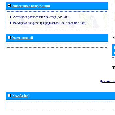
Относящиеся конференции
Ассамблея радиосвязи 2003 года (АР-03)
Всемирная конференция радиосвязи 2007 года (ВКР-07)
Отдел новостей
Для конта
[Newsflashes]