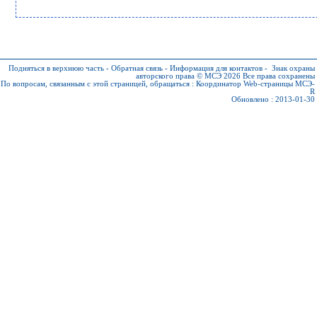
Подняться в верхнюю часть
-
Обратная связь
-
Информация для контактов
-
Знак охраны
авторского права © МСЭ 2026
Все права сохранены
По вопросам, связанным с этой страницей, обращаться :
Координатор Web-страницы МСЭ-
R
Обновлено : 2013-01-30