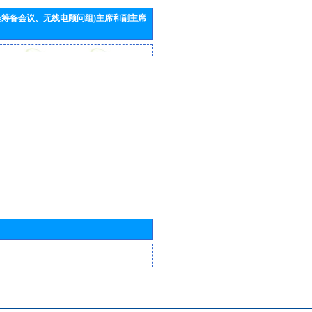
会筹备会议、无线电顾问组)主席和副主席