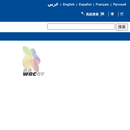
عربي
English
Español
Français
Русский
|
|
|
|
高级搜索