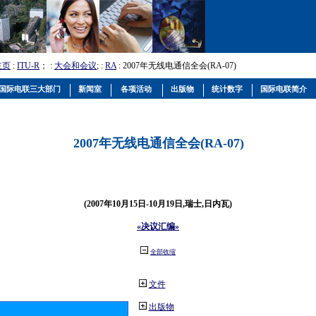
主页
:
ITU-R
； :
大会和会议
; :
RA
: 2007年无线电通信全会(RA-07)
国际电联三大部门
新闻室
各项活动
出版物
统计数字
国际电联简介
2007年无线电通信全会(RA-07)
(2007年10月15日-10月19日,瑞士,日内瓦)
«决议汇编»
全部收缩
文件
出版物