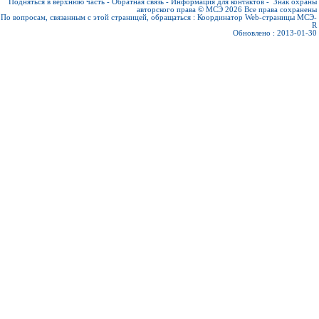
Подняться в верхнюю часть
-
Обратная связь
-
Информация для контактов
-
Знак охраны
авторского права © МСЭ 2026
Все права сохранены
По вопросам, связанным с этой страницей, обращаться :
Координатор Web-страницы МСЭ-
R
Обновлено : 2013-01-30