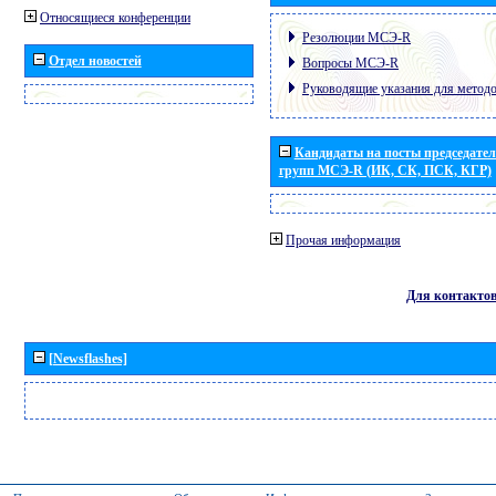
Относящиеся конференции
Резолюции МСЭ-R
Отдел новостей
Вопросы МСЭ-R
Руководящие указания для метод
Кандидаты на посты председател
групп МСЭ-R (ИК, СК, ПСК, КГР)
Прочая информация
Для контакто
[Newsflashes]