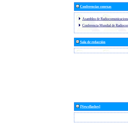
Conferencias conexas
Asamblea de Radiocomunicacion
Conferencia Mundial de Radioc
Sala de redacción
[Newsflashes]