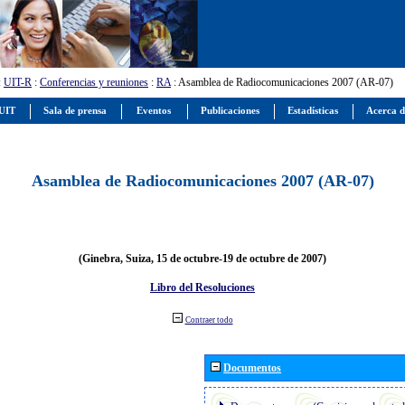
:
UIT-R
:
Conferencias y reuniones
:
RA
: Asamblea de Radiocomunicaciones 2007 (AR-07)
 UIT
Sala de prensa
Eventos
Publicaciones
Estadísticas
Acerca d
Asamblea de Radiocomunicaciones 2007 (AR-07)
(Ginebra, Suiza, 15 de octubre-19 de octubre de 2007)
Libro del Resoluciones
Contraer todo
Documentos