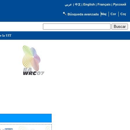
English
Français
Русский
عربي
|
中文
|
|
|
Búsqueda avanzada
e la UIT