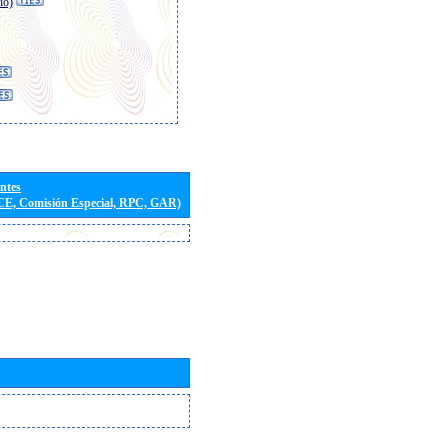
io)
entes
(CE, Comisión Especial, RPC, GAR)