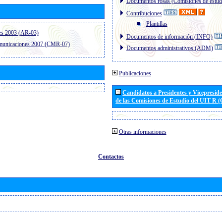
Documentos rosas (Comisiones de estud
Contribuciones
Plantillas
es 2003 (AR-03)
Documentos de información (INFO)
omunicaciones 2007 (CMR-07)
Documentos administrativos (ADM)
Publicaciones
Candidatos a Presidentes y Vicepresid
de las Comisiones de Estudio del UIT R 
Otras informaciones
Contactos