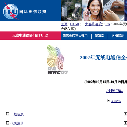
主页
:
ITU-R
； :
大会和会议
; :
RA
: 2007
会(RA-07)
无线电通信部门(ITU-R)
国际电联三大部门
新闻室
各项活动
2007年无线电通信全会(
(2007年10月15日-10月19日
«决议汇编»
全部收缩
一般信息
代表注册