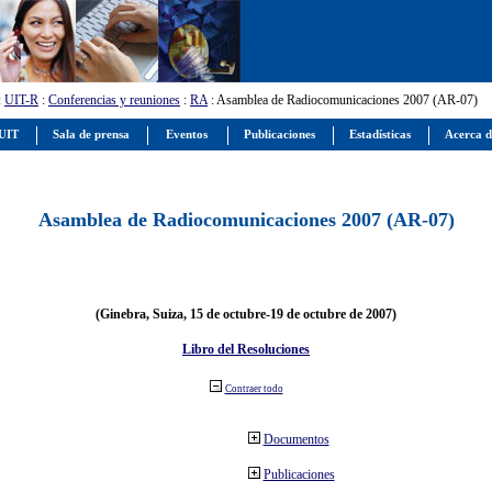
:
UIT-R
:
Conferencias y reuniones
:
RA
: Asamblea de Radiocomunicaciones 2007 (AR-07)
 UIT
Sala de prensa
Eventos
Publicaciones
Estadísticas
Acerca d
Asamblea de Radiocomunicaciones 2007 (AR-07)
(Ginebra, Suiza, 15 de octubre-19 de octubre de 2007)
Libro del Resoluciones
Contraer todo
Documentos
Publicaciones