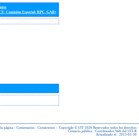
entes
(CE, Comisión Especial, RPC, GAR)
la página
-
Comentarios
-
Contáctenos
-
Copyright © UIT 2026
Reservados todos los derechos
Contacto público :
Coordenador Web del UIT-R
Actualizado el : 2013-01-30