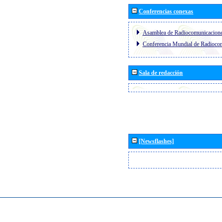
Conferencias conexas
Asamblea de Radiocomunicacion
Conferencia Mundial de Radioc
Sala de redacción
[Newsflashes]