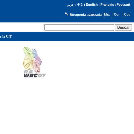
English
Français
Русский
عربي
|
中文
|
|
|
Búsqueda avanzada
e la UIT