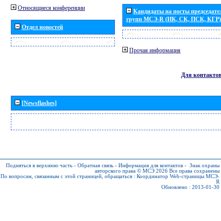
Относящиеся конференции
Кандидаты на посты председател
групп МСЭ-R (ИК, СК, ПСК, КГР)
Отдел новостей
Прочая информация
Для контакто
[Newsflashes]
Подняться в верхнюю часть
-
Обратная связь
-
Информация для контактов
-
Знак охраны
авторского права © МСЭ 2026
Все права сохранены
По вопросам, связанным с этой страницей, обращаться :
Координатор Web-страницы МСЭ-
R
Обновлено : 2013-01-30