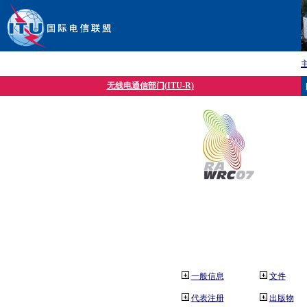
无线电通信部门(ITU-R)
一般信息
文件
代表注册
出版物