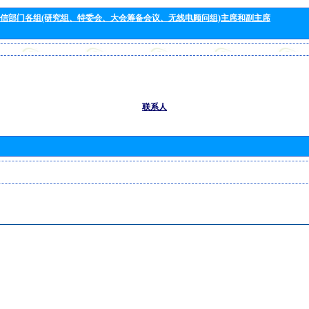
信部门各组(研究组、特委会、大会筹备会议、无线电顾问组)主席和副主席
联系人