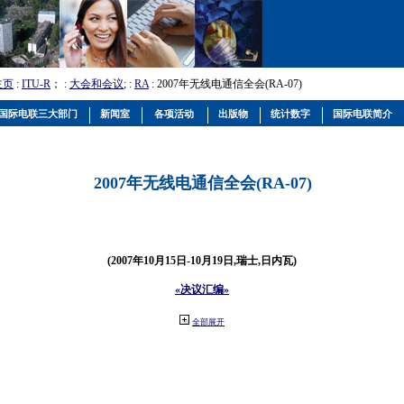
主页
:
ITU-R
； :
大会和会议
; :
RA
: 2007年无线电通信全会(RA-07)
国际电联三大部门
新闻室
各项活动
出版物
统计数字
国际电联简介
2007年无线电通信全会(RA-07)
(2007年10月15日-10月19日,瑞士,日内瓦)
«决议汇编»
全部展开