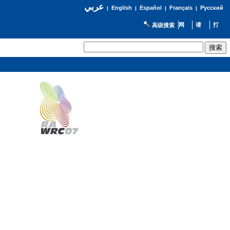
عربي
English
Español
Français
Русский
|
|
|
|
高级搜索