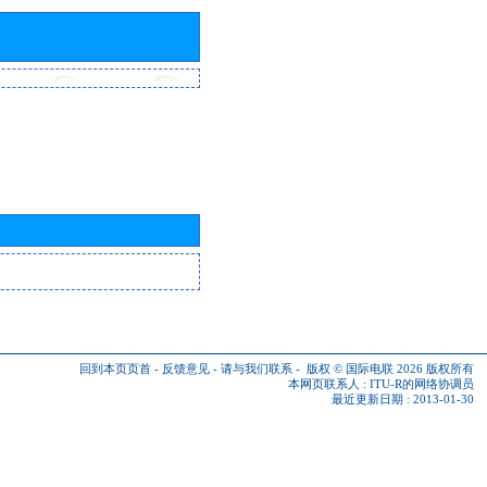
回到本页页首
-
反馈意见
-
请与我们联系
-
版权 © 国际电联 2026
版权所有
本网页联系人 :
ITU-R的网络协调员
最近更新日期 : 2013-01-30