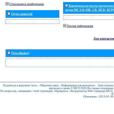
Относящиеся конференции
Кандидаты на посты председател
групп МСЭ-R (ИК, СК, ПСК, КГР)
Отдел новостей
Прочая информация
Для контакто
[Newsflashes]
Подняться в верхнюю часть
-
Обратная связь
-
Информация для контактов
-
Знак охраны
авторского права © МСЭ 2026
Все права сохранены
По вопросам, связанным с этой страницей, обращаться :
Координатор Web-страницы МСЭ-
R
Обновлено : 2013-01-30