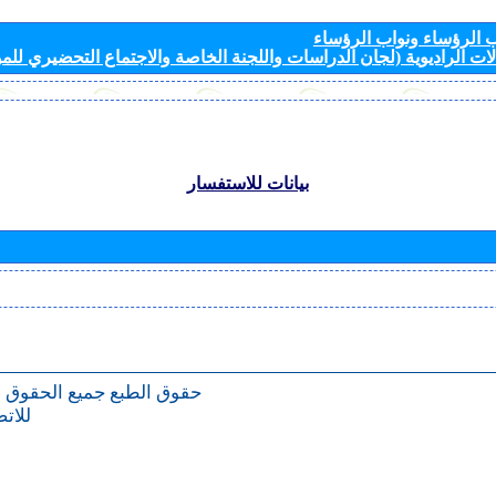
الرؤساء ونواب الرؤساء
ات الراديوية (لجان الدراسات واللجنة الخاصة والاجتماع التحضيري للمؤ
بيانات للاستفسار
حقوق الطبع
جميع الحقوق 
للات