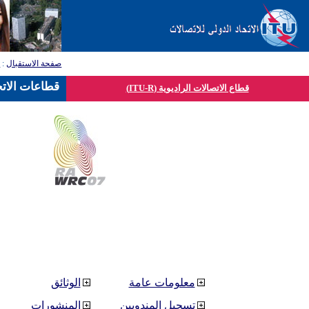
صفحة الاستقبال
:
ق
قطاعات الاتح
قطاع الاتصالات الراديوية (ITU-R)
معلومات عامة
الوثائق
تسجيل المندوبين
المنشورات