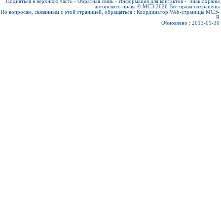
Подняться в верхнюю часть
-
Обратная связь
-
Информация для контактов
-
Знак охраны
авторского права © МСЭ 2026
Все права сохранены
По вопросам, связанным с этой страницей, обращаться :
Координатор Web-страницы МСЭ-
R
Обновлено : 2013-01-30