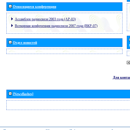
Относящиеся конференции
Ассамблея радиосвязи 2003 года (АР-03)
Всемирная конференция радиосвязи 2007 года (ВКР-07)
Отдел новостей
Для конта
[Newsflashes]