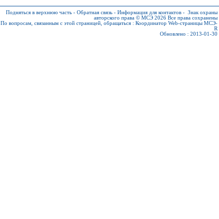
Подняться в верхнюю часть
-
Обратная связь
-
Информация для контактов
-
Знак охраны
авторского права © МСЭ 2026
Все права сохранены
По вопросам, связанным с этой страницей, обращаться :
Координатор Web-страницы МСЭ-
R
Обновлено : 2013-01-30