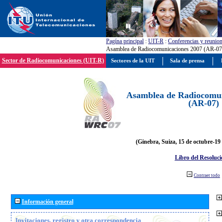
Pagína principal
:
UIT-R
:
Conferencias y reunio
Asamblea de Radiocomunicaciones 2007 (AR-07
Sector de Radiocomunicaciones (UIT-R)
Sectores de la UIT
Sala de prensa
Asamblea de Radiocomun
(AR-07)
(Ginebra, Suiza, 15 de octubre-19
Libro del Resoluci
Contraer todo
Información general
Invitaciones, registro y otra correspondencia