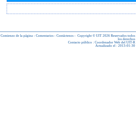
Comienzo de la página
-
Comentarios
-
Contáctenos
-
Copyright © UIT 2026
Reservados todos
los derechos
Contacto público :
Coordenador Web del UIT-R
Actualizado el : 2013-01-30