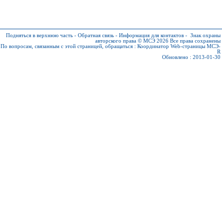
Подняться в верхнюю часть
-
Обратная связь
-
Информация для контактов
-
Знак охраны
авторского права © МСЭ 2026
Все права сохранены
По вопросам, связанным с этой страницей, обращаться :
Координатор Web-страницы МСЭ-
R
Обновлено : 2013-01-30