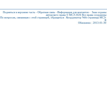
Подняться в верхнюю часть
-
Обратная связь
-
Информация для контактов
-
Знак охраны
авторского права © МСЭ 2026
Все права сохранены
По вопросам, связанным с этой страницей, обращаться :
Координатор Web-страницы МСЭ-
R
Обновлено : 2013-01-30