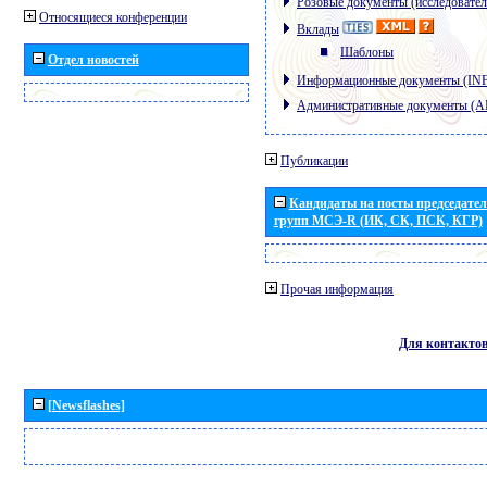
Розовые документы (исследовател
Относящиеся конференции
Вклады
Шаблоны
Отдел новостей
Информационные документы (IN
Административные документы (
Публикации
Кандидаты на посты председател
групп МСЭ-R (ИК, СК, ПСК, КГР)
Прочая информация
Для контакто
[Newsflashes]