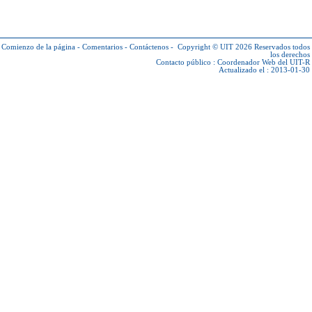
Comienzo de la página
-
Comentarios
-
Contáctenos
-
Copyright © UIT 2026
Reservados todos
los derechos
Contacto público :
Coordenador Web del UIT-R
Actualizado el : 2013-01-30