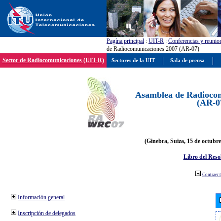
Pagína principal
:
UIT-R
:
Conferencias y reunio
de Radiocomunicaciones 2007 (AR-07)
Sector de Radiocomunicaciones (UIT-R)
Sectores de la UIT
Sala de prensa
Asamblea de Radiocom
(AR-0
(Ginebra, Suiza, 15 de octubre
Libro del Reso
Contraer 
Información general
Inscripción de delegados