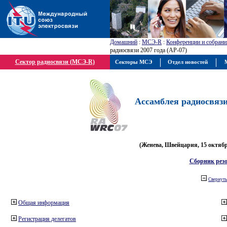
Домашний
:
МСЭ-R
:
Конференции и собрани
радиосвязи 2007 года (АР-07)
Сектор радиосвязи (МСЭ-R)
Секторы МСЭ
Отдел новостей
М
Ассамблея радиосвязи 
(Женева, Швейцария, 15 октября
Сборник рез
Свернуть
Общая информация
Регистрация делегатов