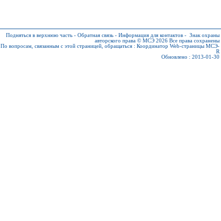
Подняться в верхнюю часть
-
Обратная связь
-
Информация для контактов
-
Знак охраны
авторского права © МСЭ 2026
Все права сохранены
По вопросам, связанным с этой страницей, обращаться :
Координатор Web-страницы МСЭ-
R
Обновлено : 2013-01-30