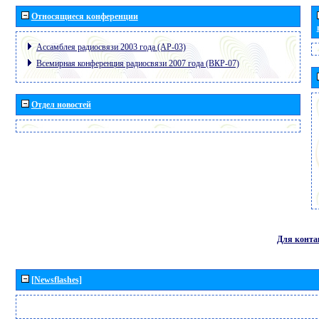
Относящиеся конференции
Ассамблея радиосвязи 2003 года (АР-03)
Всемирная конференция радиосвязи 2007 года (ВКР-07)
Отдел новостей
Для конта
[Newsflashes]