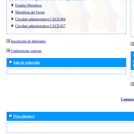
Estados Miembros
Miembros del Sector
Circulare administrativa CACE/404
Circulare administrativa CACE/427
Inscripción de delegados
Conferencias conexas
Sala de redacción
Contact
[Newsflashes]