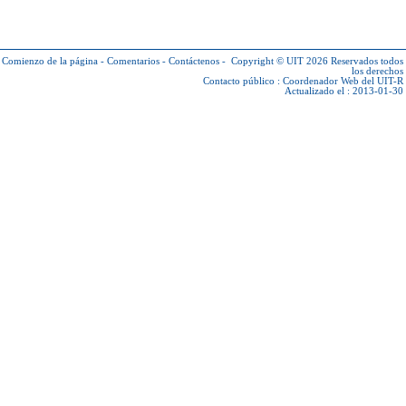
Comienzo de la página
-
Comentarios
-
Contáctenos
-
Copyright © UIT 2026
Reservados todos
los derechos
Contacto público :
Coordenador Web del UIT-R
Actualizado el : 2013-01-30