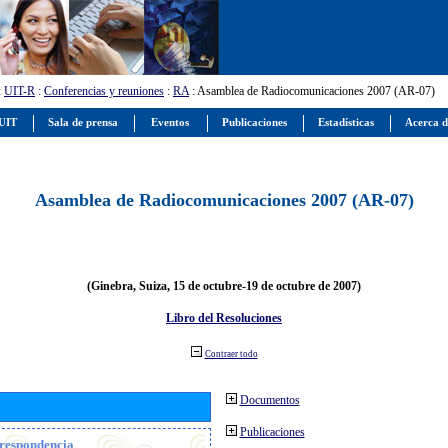
:
UIT-R
:
Conferencias y reuniones
:
RA
: Asamblea de Radiocomunicaciones 2007 (AR-07)
 UIT
Sala de prensa
Eventos
Publicaciones
Estadísticas
Acerca d
Asamblea de Radiocomunicaciones 2007 (AR-07)
(Ginebra, Suiza, 15 de octubre-19 de octubre de 2007)
Libro del Resoluciones
Contraer todo
Documentos
Publicaciones
orrespondencia