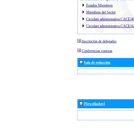
Estados Miembros
Miembros del Sector
Circulare administrativa CACE/4
Circulare administrativa CACE/4
Inscripción de delegados
Conferencias conexas
Sala de redacción
[Newsflashes]