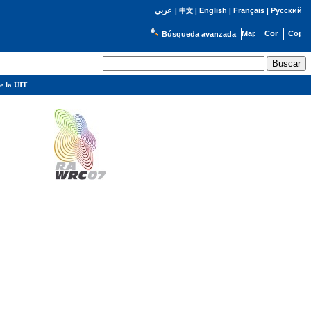
English
Français
Русский
عربي
|
中文
|
|
|
Búsqueda avanzada
e la UIT