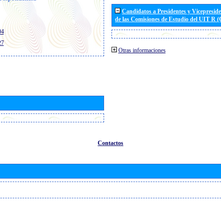
Candidatos a Presidentes y Vicepresid
de las Comisiones de Estudio del UIT R 
04
27
Otras informaciones
Contactos