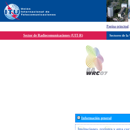
Pagína principal
Sector de Radiocomunicaciones (UIT-R)
Sectores de la
Información general
Invitaciones, registro y otra c