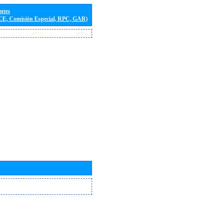
entes
(CE, Comisión Especial, RPC, GAR)