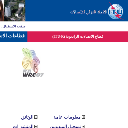
صفحة الاستقبال
:
ق
قطاعات الاتح
قطاع الاتصالات الراديوية (ITU-R)
معلومات عامة
الوثائق
تسجيل المندوبين
المنشورات