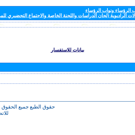
الرؤساء ونواب الرؤساء
ات الراديوية (لجان الدراسات واللجنة الخاصة والاجتماع التحضيري للمؤ
بيانات للاستفسار
حقوق الطبع
جميع الحقوق 
للات