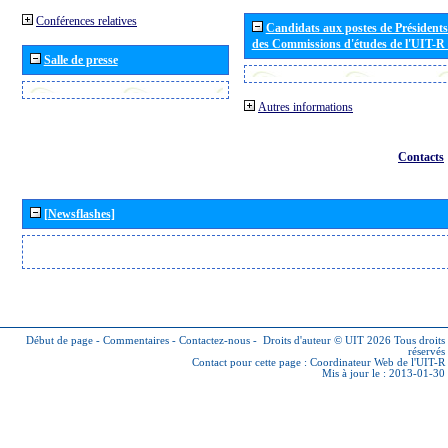
Conférences relatives
Candidats aux postes de Présidents 
des Commissions d'études de l'UIT-R
Salle de presse
Autres informations
Contacts
[Newsflashes]
Début de page
-
Commentaires
-
Contactez-nous
-
Droits d'auteur © UIT 2026
Tous droits
réservés
Contact pour cette page :
Coordinateur Web de l'UIT-R
Mis à jour le : 2013-01-30