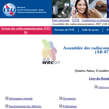
Page principale
:
UIT-R
:
Conférences et réunion
Assemblée des radiocommunications 2007 (AR-
Secteur des radiocommunications (UIT-
Secteurs de l'UIT
Salle de presse
E
R)
Assemblée des radiocom
(AR-07
(Genève, Suisse, 15 octobre
Livre des Résol
Afficher to
Information générale
Documents
Enregistrement des délégués
Publications