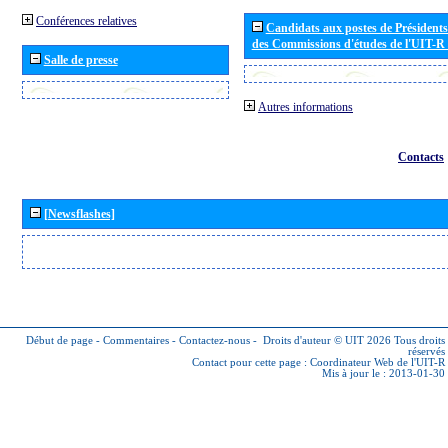
Conférences relatives
Candidats aux postes de Présidents 
des Commissions d'études de l'UIT-R
Salle de presse
Autres informations
Contacts
[Newsflashes]
Début de page
-
Commentaires
-
Contactez-nous
-
Droits d'auteur © UIT 2026
Tous droits
réservés
Contact pour cette page :
Coordinateur Web de l'UIT-R
Mis à jour le : 2013-01-30