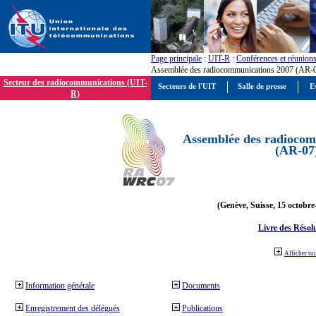
Page principale
:
UIT-R
:
Conférences et réunion
Assemblée des radiocommunications 2007 (AR-
Secteur des radiocommunications (UIT-
Secteurs de l'UIT
Salle de presse
E
R)
Assemblée des radiocom
(AR-07
(Genève, Suisse, 15 octobre
Livre des Résol
Afficher to
Information générale
Documents
Enregistrement des délégués
Publications