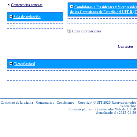
Conferencias conexas
Candidatos a Presidentes y Vicepreside
de las Comisiones de Estudio del UIT R 
Sala de redacción
Otras informaciones
Contactos
[Newsflashes]
Comienzo de la página
-
Comentarios
-
Contáctenos
-
Copyright © UIT 2026
Reservados todos
los derechos
Contacto público :
Coordenador Web del UIT-R
Actualizado el : 2013-01-30