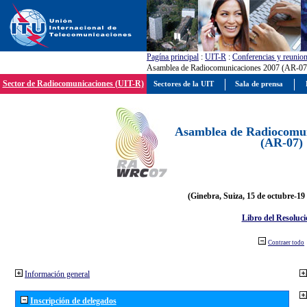
Pagína principal
:
UIT-R
:
Conferencias y reunio
Asamblea de Radiocomunicaciones 2007 (AR-07
Sector de Radiocomunicaciones (UIT-R)
Sectores de la UIT
Sala de prensa
Asamblea de Radiocomun
(AR-07)
(Ginebra, Suiza, 15 de octubre-19
Libro del Resoluci
Contraer todo
Información general
Inscripción de delegados