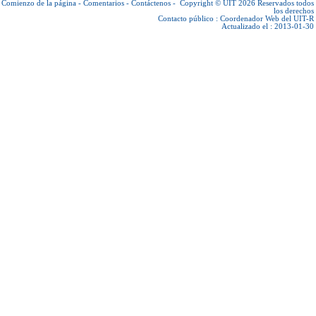
Comienzo de la página
-
Comentarios
-
Contáctenos
-
Copyright © UIT 2026
Reservados todos
los derechos
Contacto público :
Coordenador Web del UIT-R
Actualizado el : 2013-01-30