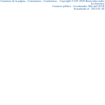
Comienzo de la página
-
Comentarios
-
Contáctenos
-
Copyright © UIT 2026
Reservados todos
los derechos
Contacto público :
Coordenador Web del UIT-R
Actualizado el : 2013-01-30