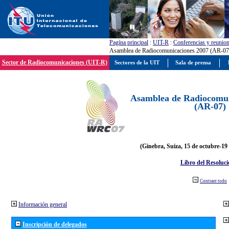
Pagína principal
:
UIT-R
:
Conferencias y reunio
Asamblea de Radiocomunicaciones 2007 (AR-07
Sector de Radiocomunicaciones (UIT-R)
Sectores de la UIT
Sala de prensa
Asamblea de Radiocomun
(AR-07)
(Ginebra, Suiza, 15 de octubre-19
Libro del Resoluci
Contraer todo
Información general
Inscripción de delegados