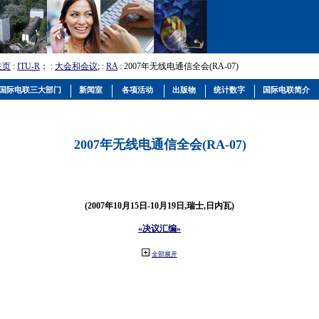
主页
:
ITU-R
； :
大会和会议
; :
RA
: 2007年无线电通信全会(RA-07)
国际电联三大部门
新闻室
各项活动
出版物
统计数字
国际电联简介
2007年无线电通信全会(RA-07)
(2007年10月15日-10月19日,瑞士,日内瓦)
«决议汇编»
全部展开