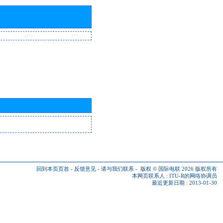
回到本页页首
-
反馈意见
-
请与我们联系
-
版权 © 国际电联 2026
版权所有
本网页联系人 :
ITU-R的网络协调员
最近更新日期 : 2013-01-30