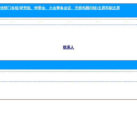
信部门各组(研究组、特委会、大会筹备会议、无线电顾问组)主席和副主席
联系人