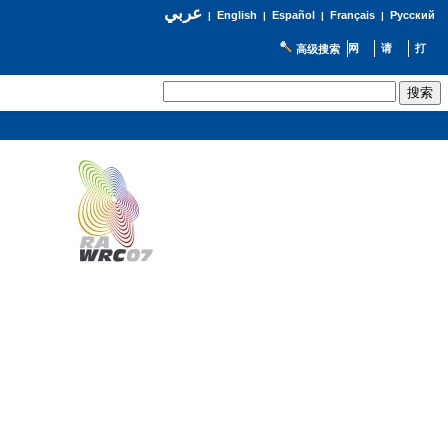
عربي
English
Español
Français
Русский
|
|
|
|
高级搜索