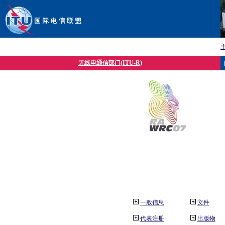
无线电通信部门(ITU-R)
一般信息
文件
代表注册
出版物