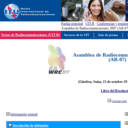
Pagína principal
:
UIT-R
:
Conferencias y reunio
Asamblea de Radiocomunicaciones 2007 (AR-07
Sector de Radiocomunicaciones (UIT-R)
Sectores de la UIT
Sala de prensa
Asamblea de Radiocomun
(AR-07)
(Ginebra, Suiza, 15 de octubre-19
Libro del Resoluci
Contraer todo
Información general
Inscripción de delegados