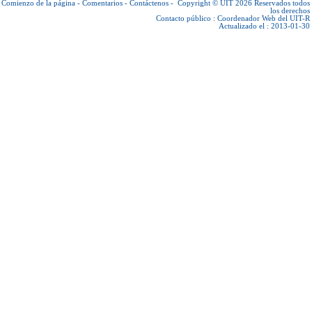
Comienzo de la página
-
Comentarios
-
Contáctenos
-
Copyright © UIT 2026
Reservados todos
los derechos
Contacto público :
Coordenador Web del UIT-R
Actualizado el : 2013-01-30