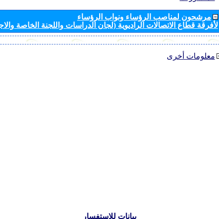
مرشحون لمناصب الرؤساء ونواب الرؤساء
لأفرقة قطاع الاتصالات الراديوية (لجان الدراسات واللجنة الخاصة والا
معلومات أخرى
بيانات للاستفسار