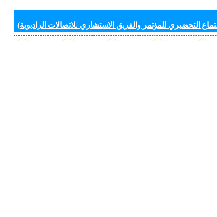
جتماع التحضيري للمؤتمر والفريق الاستشاري للاتصالات الراديوية)