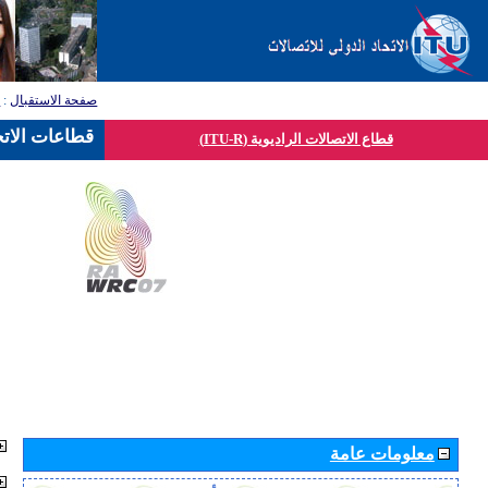
صفحة الاستقبال
:
ق
قطاعات الاتح
قطاع الاتصالات الراديوية (ITU-R)
معلومات عامة