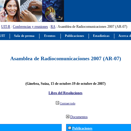
:
UIT-R
:
Conferencias y reuniones
:
RA
: Asamblea de Radiocomunicaciones 2007 (AR-07)
 UIT
Sala de prensa
Eventos
Publicaciones
Estadísticas
Acerca d
Asamblea de Radiocomunicaciones 2007 (AR-07)
(Ginebra, Suiza, 15 de octubre-19 de octubre de 2007)
Libro del Resoluciones
Contraer todo
Documentos
Publicaciones