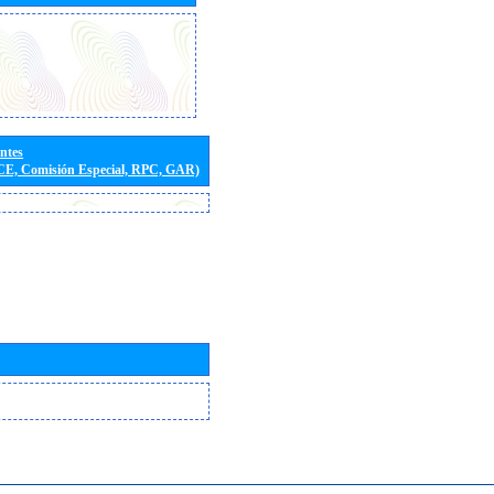
entes
(CE, Comisión Especial, RPC, GAR)