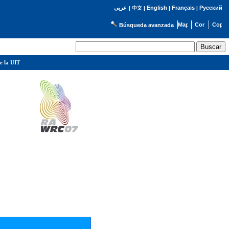
English
Français
Русский
عربي
|
中文
|
|
|
Búsqueda avanzada
e la UIT