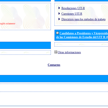
Resoluciones UIT-R
Cuestiones UIT-R
Directrices para los métodos de trabajo
Inglés solamente
Candidatos a Presidentes y Vicepresid
de las Comisiones de Estudio del UIT R 
Otras informaciones
Contactos