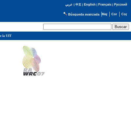
English
Français
Русский
عربي
|
中文
|
|
|
Búsqueda avanzada
e la UIT