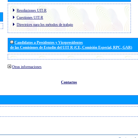
Resoluciones UIT-R
Cuestiones UIT-R
Directrices para los métodos de trabajo
Candidatos a Presidentes y Vicepresidentes
de las Comisiones de Estudio del UIT R (CE, Comisión Especial, RPC, GAR)
Otras informaciones
Contactos