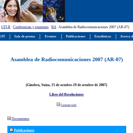
:
UIT-R
:
Conferencias y reuniones
:
RA
: Asamblea de Radiocomunicaciones 2007 (AR-07)
 UIT
Sala de prensa
Eventos
Publicaciones
Estadísticas
Acerca d
Asamblea de Radiocomunicaciones 2007 (AR-07)
(Ginebra, Suiza, 15 de octubre-19 de octubre de 2007)
Libro del Resoluciones
Contraer todo
Documentos
Publicaciones