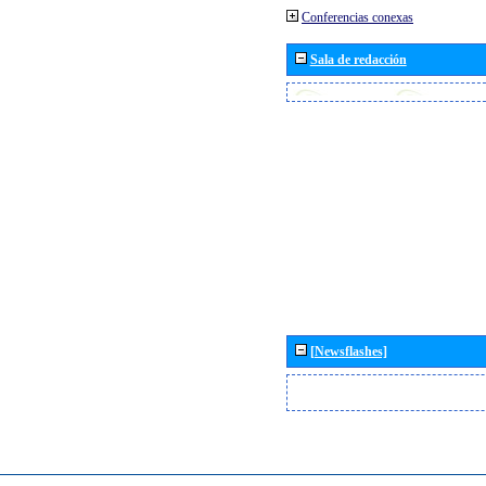
Conferencias conexas
Sala de redacción
[Newsflashes]