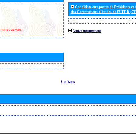
Candidats aux postes de Présidents et 
des Commissions d'études de l'UIT-R (C
Anglais seulement
Autres informations
Contacts