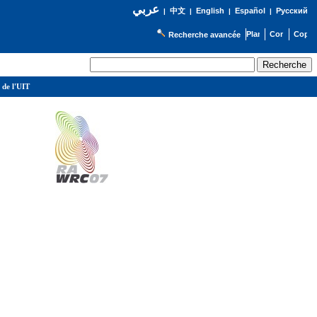
عربي
English
Español
Русский
|
中文
|
|
|
Recherche avancée
 de l'UIT