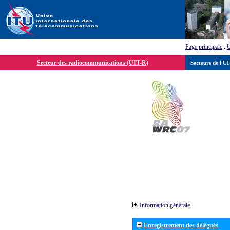
Page principale
:
Secteur des radiocommunications (UIT-R)
Secteurs de l'U
Information générale
Enregistrement des délégués