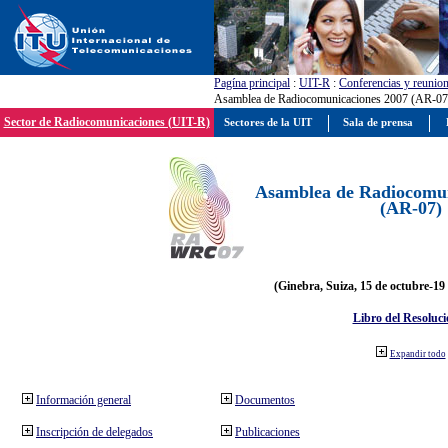
Pagína principal
:
UIT-R
:
Conferencias y reunio
Asamblea de Radiocomunicaciones 2007 (AR-07
Sector de Radiocomunicaciones (UIT-R)
Sectores de la UIT
Sala de prensa
Asamblea de Radiocomun
(AR-07)
(Ginebra, Suiza, 15 de octubre-19
Libro del Resoluci
Expandir todo
Información general
Documentos
Inscripción de delegados
Publicaciones