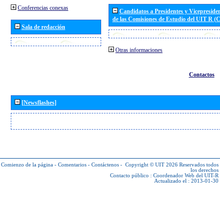
Conferencias conexas
Candidatos a Presidentes y Vicepreside
de las Comisiones de Estudio del UIT R 
Sala de redacción
Otras informaciones
Contactos
[Newsflashes]
Comienzo de la página
-
Comentarios
-
Contáctenos
-
Copyright © UIT 2026
Reservados todos
los derechos
Contacto público :
Coordenador Web del UIT-R
Actualizado el : 2013-01-30