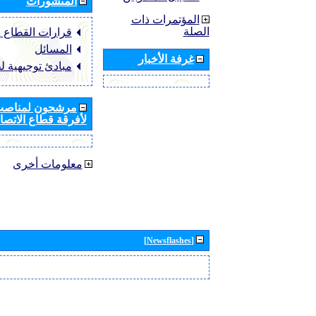
المنشورات
المؤتمرات ذات
الصلة
قرارات القطاع ‏ITU-R
المسائل
غرفة الأخبار
مبادئ توجيهية ل
مرشحون لمناصب 
لأفرقة قطاع الاتصال
معلومات أخرى
[Newsflashes]