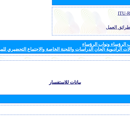
طرائق العمل
الرؤساء ونواب الرؤساء
ات الراديوية (لجان الدراسات واللجنة الخاصة والاجتماع التحضيري للمؤ
بيانات للاستفسار