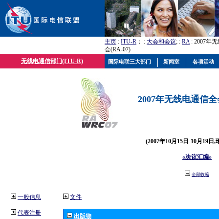
主页
:
ITU-R
； :
大会和会议
; :
RA
: 2007
会(RA-07)
无线电通信部门(ITU-R)
国际电联三大部门
新闻室
各项活动
2007年无线电通信全会(
(2007年10月15日-10月19日
«决议汇编»
全部收缩
一般信息
文件
代表注册
出版物