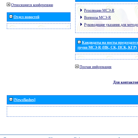
Относящиеся конференции
Резолюции МСЭ-R
Отдел новостей
Вопросы МСЭ-R
Руководящие указания для метод
Кандидаты на посты председател
групп МСЭ-R (ИК, СК, ПСК, КГР)
Прочая информация
Для контакто
[Newsflashes]