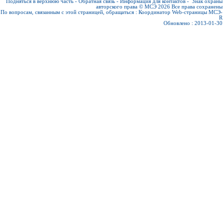
Подняться в верхнюю часть
-
Обратная связь
-
Информация для контактов
-
Знак охраны
авторского права © МСЭ 2026
Все права сохранены
По вопросам, связанным с этой страницей, обращаться :
Координатор Web-страницы МСЭ-
R
Обновлено : 2013-01-30