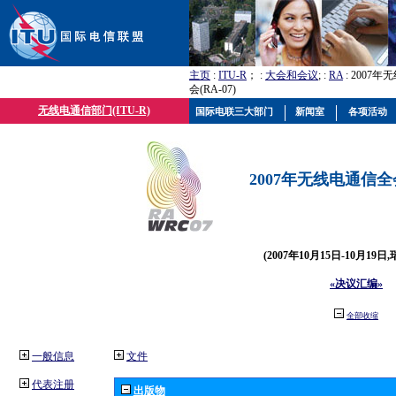
主页
:
ITU-R
； :
大会和会议
; :
RA
: 2007
会(RA-07)
无线电通信部门(ITU-R)
国际电联三大部门
新闻室
各项活动
2007年无线电通信全会(
(2007年10月15日-10月19日
«决议汇编»
全部收缩
一般信息
文件
代表注册
出版物