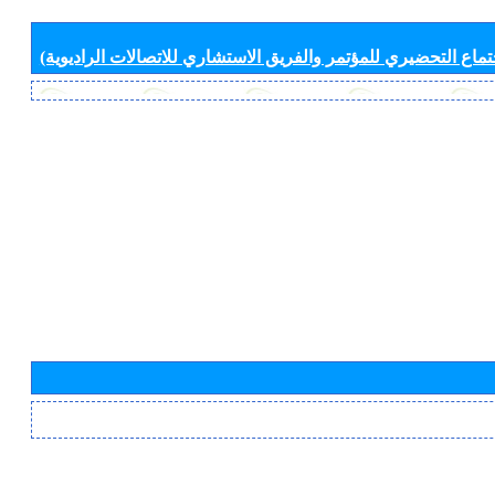
جتماع التحضيري للمؤتمر والفريق الاستشاري للاتصالات الراديوية)