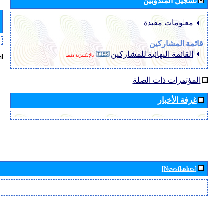
تسجيل المندوبين
معلومات مفيدة
قائمة المشاركين
القائمة النهائية للمشاركين
بالإنكليزية فقط
المؤتمرات ذات الصلة
غرفة الأخبار
[Newsflashes]