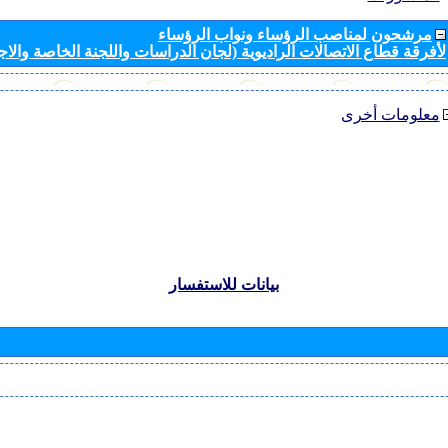
مرشحون لمناصب الرؤساء ونواب الرؤساء
لأفرقة قطاع الاتصالات الراديوية (لجان الدراسات واللجنة الخاصة والا
معلومات أخرى
بيانات للاستفسار