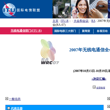
主页
:
ITU-R
； :
大会和会议
; :
RA
: 2007
会(RA-07)
无线电通信部门(ITU-R)
国际电联三大部门
新闻室
各项活动
2007年无线电通信全会(
(2007年10月15日-10月19日
«决议汇编»
全部收缩
一般信息
代表注册