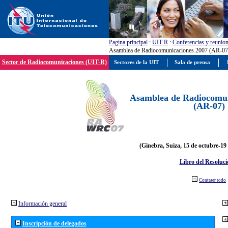
Pagína principal
:
UIT-R
:
Conferencias y reunio
Asamblea de Radiocomunicaciones 2007 (AR-07
Sector de Radiocomunicaciones (UIT-R)
Sectores de la UIT
Sala de prensa
Asamblea de Radiocomun
(AR-07)
(Ginebra, Suiza, 15 de octubre-19
Libro del Resoluci
Contraer todo
Información general
Inscripción de delegados