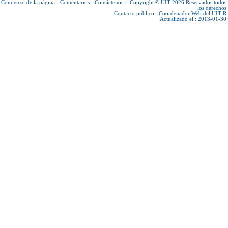
Comienzo de la página
-
Comentarios
-
Contáctenos
-
Copyright © UIT 2026
Reservados todos
los derechos
Contacto público :
Coordenador Web del UIT-R
Actualizado el : 2013-01-30