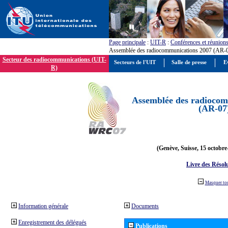
Page principale
:
UIT-R
:
Conférences et réunion
Assemblée des radiocommunications 2007 (AR-
Secteur des radiocommunications (UIT-
Secteurs de l'UIT
Salle de presse
E
R)
Assemblée des radiocom
(AR-07
(Genève, Suisse, 15 octobre
Livre des Résol
Masquer to
Information générale
Documents
Enregistrement des délégués
Publications