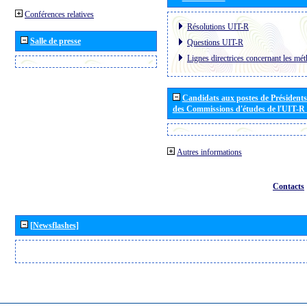
Conférences relatives
Résolutions UIT-R
Salle de presse
Questions UIT-R
Lignes directrices concernant les mét
Candidats aux postes de Présidents 
des Commissions d'études de l'UIT-R
Autres informations
Contacts
[Newsflashes]