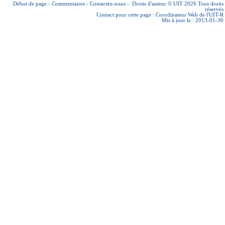
Début de page
-
Commentaires
-
Contactez-nous
-
Droits d'auteur © UIT 2026
Tous droits
réservés
Contact pour cette page :
Coordinateur Web de l'UIT-R
Mis à jour le : 2013-01-30