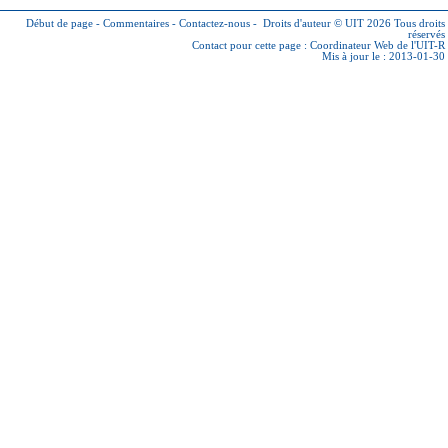
Début de page
-
Commentaires
-
Contactez-nous
-
Droits d'auteur © UIT 2026
Tous droits
réservés
Contact pour cette page :
Coordinateur Web de l'UIT-R
Mis à jour le : 2013-01-30