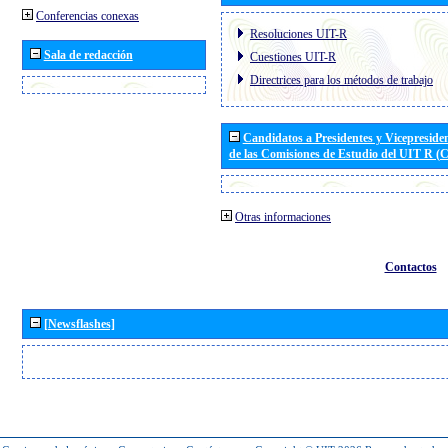
Conferencias conexas
Resoluciones UIT-R
Sala de redacción
Cuestiones UIT-R
Directrices para los métodos de trabajo
Candidatos a Presidentes y Vicepreside
de las Comisiones de Estudio del UIT R 
Otras informaciones
Contactos
[Newsflashes]