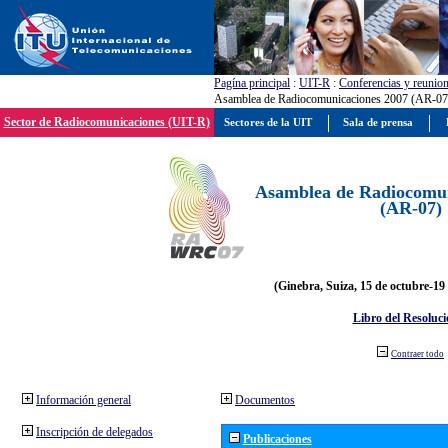
Pagína principal
:
UIT-R
:
Conferencias y reunio
Asamblea de Radiocomunicaciones 2007 (AR-07
Sector de Radiocomunicaciones (UIT-R)
Sectores de la UIT
Sala de prensa
Asamblea de Radiocomun
(AR-07)
(Ginebra, Suiza, 15 de octubre-19
Libro del Resoluci
Contraer todo
Información general
Documentos
Inscripción de delegados
Publicaciones