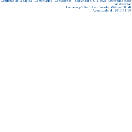
Comienzo de la página
-
Comentarios
-
Contáctenos
-
Copyright © UIT 2026
Reservados todos
los derechos
Contacto público :
Coordenador Web del UIT-R
Actualizado el : 2013-01-30