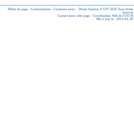
Début de page
-
Commentaires
-
Contactez-nous
-
Droits d'auteur © UIT 2026
Tous droits
réservés
Contact pour cette page :
Coordinateur Web de l'UIT-R
Mis à jour le : 2013-01-30