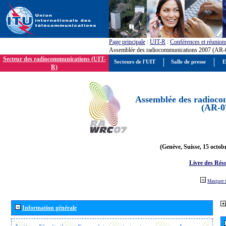
Page principale
:
UIT-R
:
Conférences et réunion
Assemblée des radiocommunications 2007 (AR-
Secteur des radiocommunications (UIT-
Secteurs de l'UIT
Salle de presse
E
R)
Assemblée des radioco
(AR-0
(Genève, Suisse, 15 octob
Livre des Réso
Masquer 
Information générale