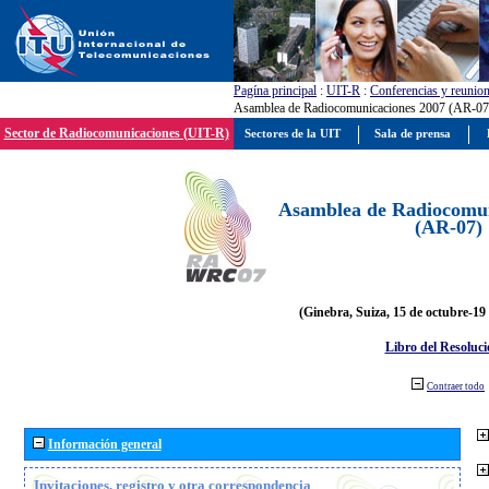
Pagína principal
:
UIT-R
:
Conferencias y reunio
Asamblea de Radiocomunicaciones 2007 (AR-07
Sector de Radiocomunicaciones (UIT-R)
Sectores de la UIT
Sala de prensa
Asamblea de Radiocomun
(AR-07)
(Ginebra, Suiza, 15 de octubre-19
Libro del Resoluci
Contraer todo
Información general
Invitaciones, registro y otra correspondencia