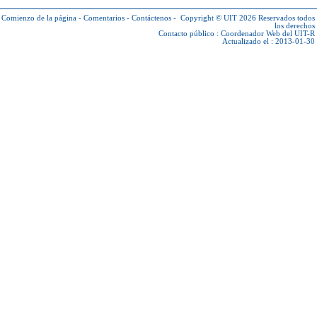
Comienzo de la página
-
Comentarios
-
Contáctenos
-
Copyright © UIT 2026
Reservados todos
los derechos
Contacto público :
Coordenador Web del UIT-R
Actualizado el : 2013-01-30