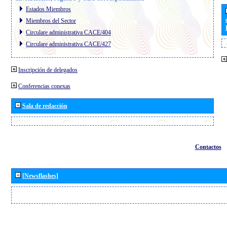
Estados Miembros
Miembros del Sector
Circulare administrativa CACE/404
Circulare administrativa CACE/427
Inscripción de delegados
Conferencias conexas
Sala de redacción
Contactos
[Newsflashes]