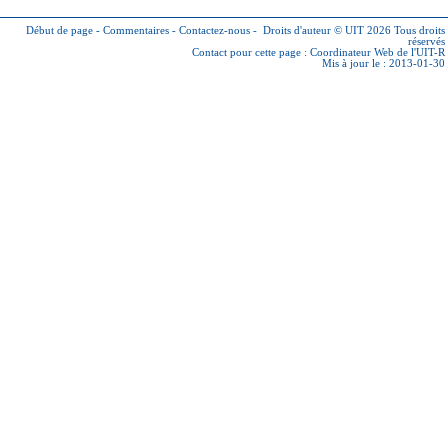
Début de page
-
Commentaires
-
Contactez-nous
-
Droits d'auteur © UIT 2026
Tous droits
réservés
Contact pour cette page :
Coordinateur Web de l'UIT-R
Mis à jour le : 2013-01-30