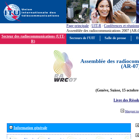
Page principale
:
UIT-R
:
Conférences et réunion
Assemblée des radiocommunications 2007 (AR-
Secteur des radiocommunications (UIT-
Secteurs de l'UIT
Salle de presse
E
R)
Assemblée des radiocom
(AR-07
(Genève, Suisse, 15 octobre
Livre des Résol
Masquer to
Information générale