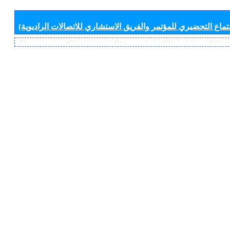
جتماع التحضيري للمؤتمر والفريق الاستشاري للاتصالات الراديوية)