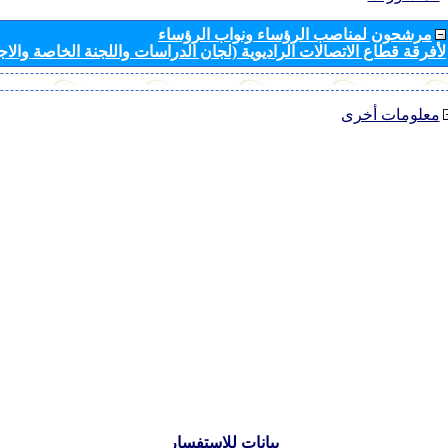
مرشحون لمناصب الرؤساء ونواب الرؤساء
لأفرقة قطاع الاتصالات الراديوية (لجان الدراسات واللجنة الخاصة والا
معلومات أخرى
بيانات للاستفسار