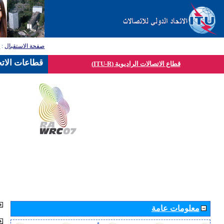
صفحة الاستقبال
:
ق
قطاعات الاتح
قطاع الاتصالات الراديوية (ITU-R)
معلومات عامة